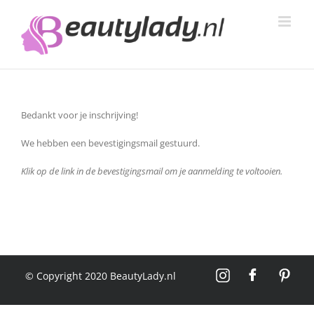
Ga
naar
inhoud
Bedankt voor je inschrijving!
We hebben een bevestigingsmail gestuurd.
Klik op de link in de bevestigingsmail om je aanmelding te voltooien.
© Copyright 2020 BeautyLady.nl