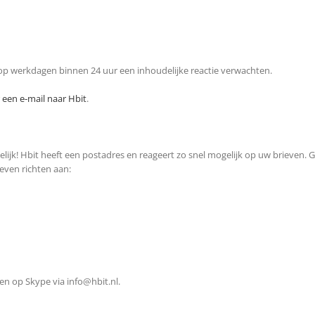
s op werkdagen binnen 24 uur een inhoudelijke reactie verwachten.
 een e-mail naar Hbit
.
gelijk! Hbit heeft een postadres en reageert zo snel mogelijk op uw brieven.
even richten aan:
ken op Skype via
info@hbit.nl
.