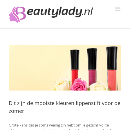
Ga
naar
inhoud
Dit zijn de mooiste kleuren lippenstift voor de
zomer
Grote kans dat je soms weinig zin hebt om je gezicht vol te