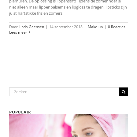
plamuren. De oplossing is lippenstift! Tijdens de zomer hoef je
niet alleen maar lippenbalsems en lipgloss te dragen, lipsticks zijn
juist hartstikke fris en zomers!
Door
Linda Geensen
|
14 september 2018
|
Make-up
|
0 Reacties
Lees meer
Zoeken
naar:
POPULAIR