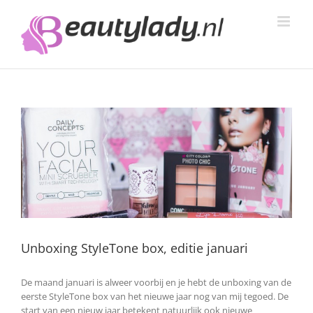
Ga
naar
inhoud
Unboxing StyleTone box, editie januari
De maand januari is alweer voorbij en je hebt de unboxing van de
eerste StyleTone box van het nieuwe jaar nog van mij tegoed. De
start van een nieuw jaar betekent natuurlijk ook nieuwe