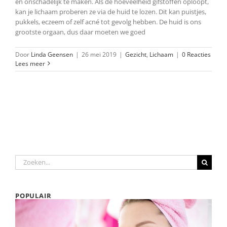
en onschadelijk te maken. Als de hoeveelheid gifstoffen oploopt,
kan je lichaam proberen ze via de huid te lozen. Dit kan puistjes,
pukkels, eczeem of zelf acné tot gevolg hebben. De huid is ons
grootste orgaan, dus daar moeten we goed
Door
Linda Geensen
|
26 mei 2019
|
Gezicht
,
Lichaam
|
0 Reacties
Lees meer
Zoeken
naar:
POPULAIR