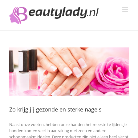
Ga
naar
inhoud
Zo krijg jij gezonde en sterke nagels
Naast onze voeten, hebben onze handen het meeste te lijden. Je
handen komen veel in aanraking met zeep en andere
schoonmaakmiddelen. Deze producten zijn niet alleen heel slecht