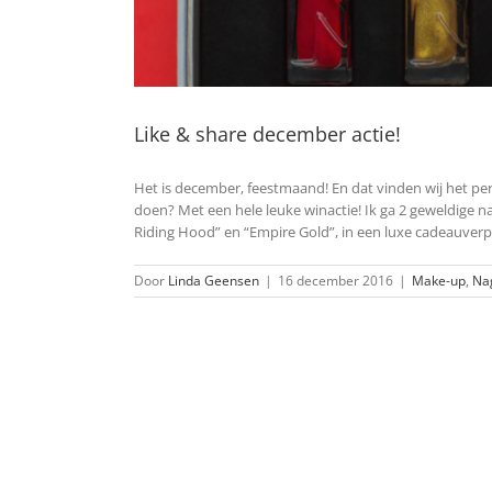
Like & share december actie!
Het is december, feestmaand! En dat vinden wij het pe
doen? Met een hele leuke winactie! Ik ga 2 geweldige 
Riding Hood” en “Empire Gold”, in een luxe cadeauverpak
Door
Linda Geensen
|
16 december 2016
|
Make-up
,
Na