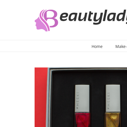
Ga
naar
inhoud
Home
Make