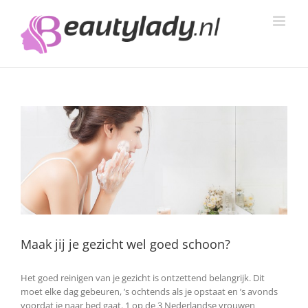
Ga
naar
inhoud
Maak jij je gezicht wel goed schoon?
Het goed reinigen van je gezicht is ontzettend belangrijk. Dit
moet elke dag gebeuren, ’s ochtends als je opstaat en ’s avonds
voordat je naar bed gaat. 1 op de 3 Nederlandse vrouwen