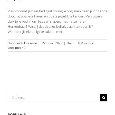
Vlak voordat je naar bed gaat spring je nog even heerlijk onder de
douche, was je je haren en poets je gelijk je tanden. Vervolgens
duik je je bed in om te gaan slapen, met natte haren.
Herkenbaar? Wist jij dat dt alles behalve aan te raden is?
Wanneer jij lekker ligt te tukken met
Door
Linda Geensen
|
15 maart 2022
|
Haar
|
0 Reacties
Lees meer
Zoeken
naar:
POPULAIR