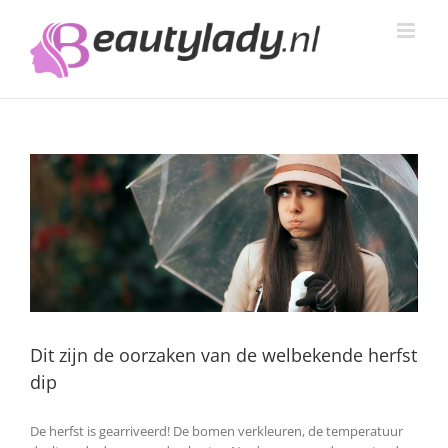
Ga
naar
inhoud
Dit zijn de oorzaken van de welbekende herfst
dip
De herfst is gearriveerd! De bomen verkleuren, de temperatuur