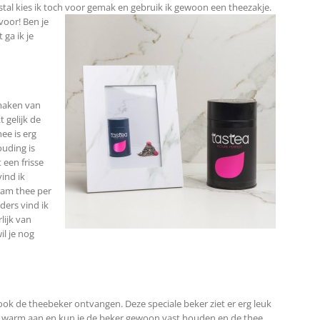
tal kies ik toch voor
gemak en gebruik ik gewoon een theezakje.
voor! Ben je
ga ik je
nmaken van
t gelijk de
ee is erg
ouding is
 een frisse
ind ik
 gram thee per
ders vind ik
lijk van
il je nog
ook de theebeker ontvangen. Deze speciale beker ziet er erg leuk
zo warm aan en kun je de beker gewoon vast houden en de thee