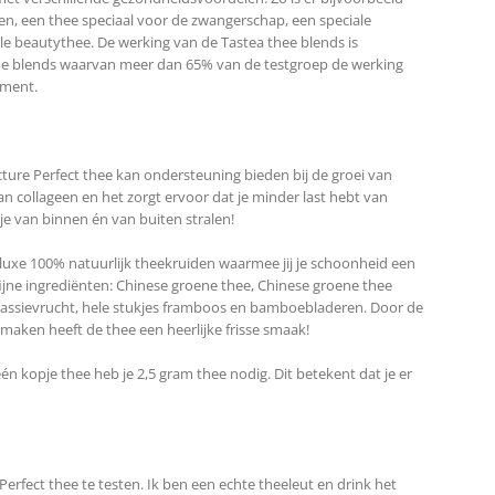
ken, een thee speciaal voor de zwangerschap, een speciale
ale beautythee. De werking van de Tastea thee blends is
de blends waarvan meer dan 65% van de testgroep de werking
iment.
cture Perfect thee kan ondersteuning bieden bij de groei van
 collageen en het zorgt ervoor dat je minder last hebt van
 je van binnen én van buiten stralen!
 luxe 100% natuurlijk theekruiden waarmee jij je schoonheid een
jne ingrediënten: Chinese groene thee, Chinese groene thee
es passievrucht, hele stukjes framboos en bamboebladeren. Door de
maken heeft de thee een heerlijke frisse smaak!
één kopje thee heb je 2,5 gram thee nodig. Dit betekent dat je er
erfect thee te testen. Ik ben een echte theeleut en drink het