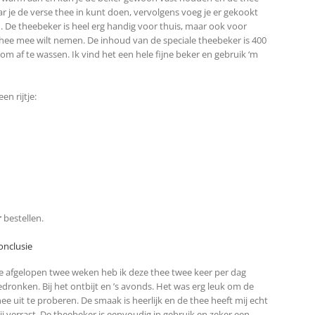
ar je de verse thee in kunt doen, vervolgens voeg je er gekookt
n. De theebeker is heel erg handig voor thuis, maar ook voor
thee mee wilt nemen. De inhoud van de speciale theebeker is 400
n om af te wassen. Ik vind het een hele fijne beker en gebruik ‘m
n rijtje:
r
bestellen.
onclusie
e afgelopen twee weken heb ik deze thee twee keer per dag
edronken. Bij het ontbijt en ’s avonds. Het was erg leuk om de
hee uit te proberen. De smaak is heerlijk en de thee heeft mij echt
lij verrast. De theebeker is eenvoudig in gebruik en zeker een