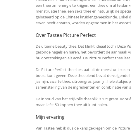
een thee om energie te krijgen, een thee om af te slan
menstruatie thee, een seks thee en natuurlijk de speci
gebaseerd op de Chinese kruidengeneeskunde. Enkel 
ervan heeft ervaren, worden opgenomen in het assort
Over Tastea Picture Perfect
De ultieme beauty thee. Dat klinkt ideaal toch? Deze Pi
gezonde nagels en haren, het bevordert de aanmaak van
huidontstekingen als acné. De Picture Perfect thee laat
De Picture Perfect thee bestaat uit de meest unieke en
boost kunt geven. Deze theeblend bevat de volgende fi
jasmijn, zwarte thee, citroengras, jasmijn, hele stukj
samenstelling van de ingrediënten en combinatie van s
De inhoud van het stijlvolle theeblik is 125 gram. Voor 
maar liefst 50 koppen thee uit kunt halen.
Mijn ervaring
Van Tastea heb ik dus de kans gekregen om de Picture P