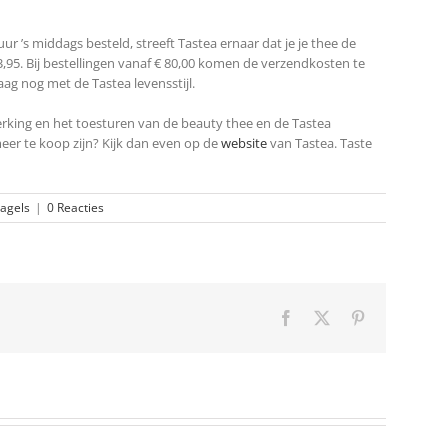
r ’s middags besteld, streeft Tastea ernaar dat je je thee de
,95. Bij bestellingen vanaf € 80,00 komen de verzendkosten te
ag nog met de Tastea levensstijl.
rking en het toesturen van de beauty thee en de Tastea
er te koop zijn? Kijk dan even op de
website
van Tastea. Taste
agels
|
0 Reacties
Facebook
X
Pinterest