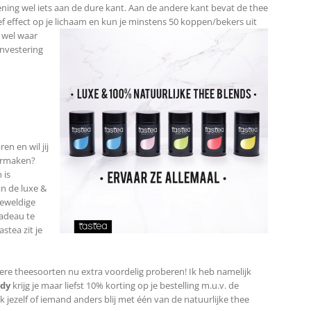
mening wel iets aan de dure kant. Aan de andere kant bevat de thee
f effect op je lichaam en kun je
minstens 50 koppen/bekers uit
e wel waar
investering
en en wil jij
armaken?
 is
an de luxe &
geweldige
cadeau te
stea zit je
dere theesoorten nu extra voordelig proberen! Ik heb namelijk
ady
krijg je maar liefst 10% korting op je bestelling m.u.v. de
 jezelf of iemand anders blij met één van de natuurlijke thee