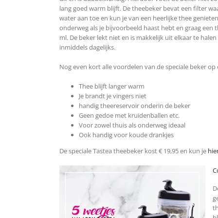
lang goed warm blijft. De theebeker bevat een filter wa
water aan toe en kun je van een heerlijke thee geniete
onderweg als je bijvoorbeeld haast hebt en graag een 
ml. De beker lekt niet en is makkelijk uit elkaar te hale
inmiddels dagelijks.
Nog even kort alle voordelen van de speciale beker op ee
Thee blijft langer warm
Je brandt je vingers niet
handig theereservoir onderin de beker
Geen gedoe met kruidenballen etc.
Voor zowel thuis als onderweg ideaal
Ook handig voor koude drankjes
De speciale Tastea theebeker kost € 19,95 en kun je
hie
C
D
g
t
b