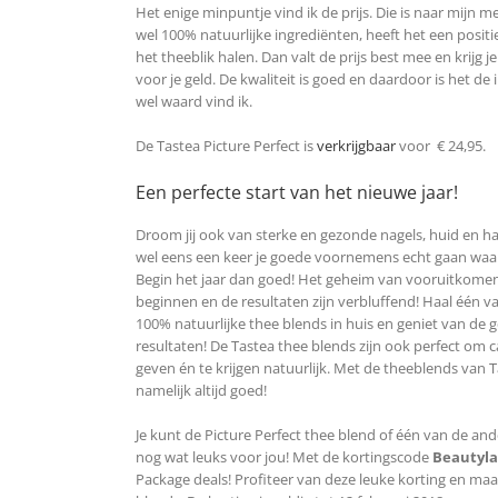
Het enige minpuntje vind ik de prijs. Die is naar mijn 
wel 100% natuurlijke ingrediënten, heeft het een positie
het theeblik halen. Dan valt de prijs best mee en krijg j
voor je geld. De kwaliteit is goed en daardoor is het de 
wel waard vind ik.
De Tastea Picture Perfect is
verkrijgbaar
voor € 24,95.
Een perfecte start van het nieuwe jaar!
Droom jij ook van sterke en gezonde nagels, huid en har
wel eens een keer je goede voornemens echt gaan wa
Begin het jaar dan goed! Het geheim van vooruitkomen
beginnen en de resultaten zijn verbluffend! Haal één v
100% natuurlijke thee blends in huis en geniet van de 
resultaten! De Tastea thee blends zijn ook perfect om 
geven én te krijgen natuurlijk. Met de theeblends van Ta
namelijk altijd goed!
Je kunt de Picture Perfect thee blend of één van de an
nog wat leuks voor jou! Met de kortingscode
Beautyl
Package deals! Profiteer van deze leuke korting en maak