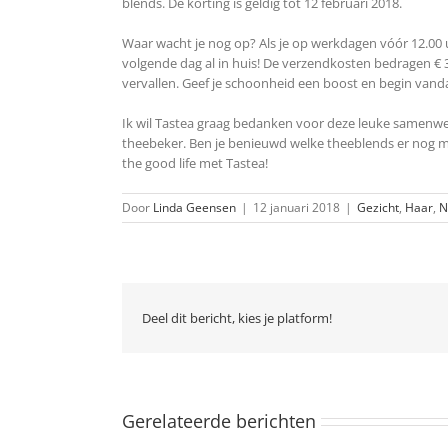
blends. De korting is geldig tot 12 februari 2018.
Waar wacht je nog op? Als je op werkdagen vóór 12.00 uu
volgende dag al in huis! De verzendkosten bedragen € 3
vervallen. Geef je schoonheid een boost en begin vanda
Ik wil Tastea graag bedanken voor deze leuke samenwe
theebeker. Ben je benieuwd welke theeblends er nog me
the good life met Tastea!
Door
Linda Geensen
|
12 januari 2018
|
Gezicht
,
Haar
,
N
Deel dit bericht, kies je platform!
Gerelateerde berichten