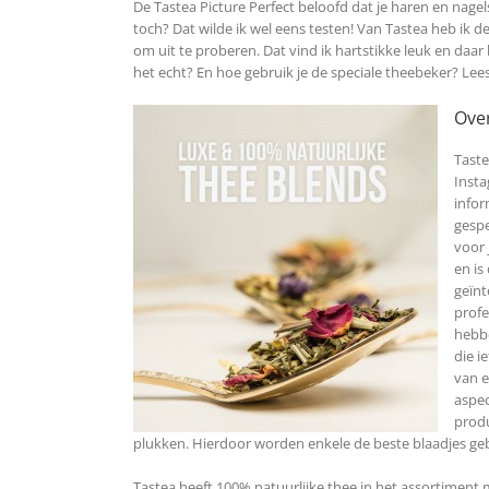
De Tastea Picture Perfect beloofd dat je haren en nagel
toch? Dat wilde ik wel eens testen! Van Tastea heb ik
om uit te proberen. Dat vind ik hartstikke leuk en daar 
het echt? En hoe gebruik je de speciale theebeker? Lees
Ove
Taste
Insta
infor
gespe
voor 
en is
geïnt
profe
hebbe
die i
van e
aspec
produ
plukken. Hierdoor worden enkele de beste blaadjes geb
Tastea heeft 100% natuurlijke thee in het assortiment 