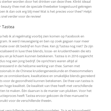
s sterker worden door het drinken van deze thee. Klinkt ideaal
 de beauty thee met de speciale theebeker toegestuurd gekregen
ben ik dan ook erg blij mee! Wat is het precies voor thee? Helpt
 snel verder voor de review!
r Tastea
a heb ik al regelmatig voorbij zien komen op Facebook en
gram. Ik werd nieuwsgierig en ben op zoek gegaan naar meer
matie over dit bedrijf en hun thee. Ken jij Tastea nog niet? Ze zijn
cialiseerd in luxe thee blends, losse- en kruidentheeën die iets
jou en je lichaam kunnen betekenen. Tastea is in 2016 opgericht
 dus nog een jong bedrijf. De oprichters waren altijd al
eresseerd in de heilzame werking van thee. Samen met
ssionals in de Chinese kruidengeneeskunde en theesommeliers
n ze onmiskenbare, kwalitatieve en smakelijke blends gecreëerd
ets voor de gezondheid kunnen betekenen. De thee van tastea is
en hoge kwaliteit. De kwaliteit van thee heeft met verschillende
ten te maken. Één daarvan is de manier van plukken. Voor het
ctieproces heeft Tastea ervoor gekozen de thee manueel te
ruikt voor de verschillende theeën.
met verschillende gezondheidsvoordelen. Zo is er bijvoorbeeld