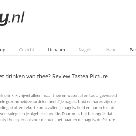
-up
Gezicht
Lichaam
Nagels
Haar
Pa
t drinken van thee? Review Tastea Picture
k drink ik vrijwel alleen maar thee en water, af en toe afgewisseld
e vele gezondheidsvoordelen heeft?
Je nagels, huid en haren zijn de
dingsstoffen tekort komt, zullen je nagels, huid en haren hier de
 weerspiegelen je algehele conditie. Daarom is het belangrijk dat
ty thee speciaal voor de huid, het haar en de nagels, de Picture