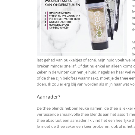
a
f
p
h
t
M
v
b
last gehad van pukkeltjes of acné. Mijn huid voelt wel 
breken minder snel af. Of dat nu enkel en alleen komt d
Zeker in de winter kunnen je huid, nagels en haar wel
of de thee zijn beloftes waarmaakt, moet je de thee een
doen. Ik zou er erg blij van worden als mijn haar wat vo
Aanrader?
De thee blends hebben leuke namen, de thee is lekker 
verrassende smaakvolle thee blends aan het assortimen
thee absoluut een aanrader. Ik vind het een heerlijke
Je moet de thee zeker een keer proberen, ook al is het 