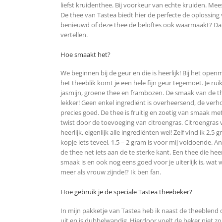
liefst kruidenthee. Bij voorkeur van echte kruiden. Mees
De thee van Tastea biedt hier de perfecte de oplossing 
benieuwd of deze thee de beloftes ook waarmaakt? Dat 
vertellen.
Hoe smaakt het?
We beginnen bij de geur en die is heerlijk! Bij het ope
het theeblik komt je een hele fijn geur tegemoet. Je ruik
jasmijn, groene thee en frambozen. De smaak van de th
lekker! Geen enkel ingrediënt is overheersend, de verh
precies goed. De thee is fruitig en zoetig van smaak met
twist door de toevoeging van citroengras. Citroengras v
heerlijk, eigenlijk alle ingrediënten wel! Zelf vind ik 2,5
kopje iets teveel, 1,5 – 2 gram is voor mij voldoende. An
de thee net iets aan de te sterke kant. Een thee die heer
smaak is en ook nog eens goed voor je uiterlijk is, wat w
meer als vrouw zijnde!? Ik ben fan.
Hoe gebruik je de speciale Tastea theebeker?
In mijn pakketje van Tastea heb ik naast de theeblend 
uit en is dubbelwandig. Hierdoor voelt de beker niet 