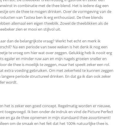
anwinst in combinatie met de thee blend. Het is iedere dag een
eestje om de thee te mogen drinken. Over de vormgeving van de
roducten van Tastea ben ik erg enthousiast. De thee blends
ebben allemaal een eigen theeblik. Zowel de theeblikken als de
heebeker zien er mooi en stijlvol uit.
aar dan de belangrijkste vraag? Werkt het echt en merk ik
erschil? Na een periode van twee weken is het denk ik nog een
eetje te vroeg om hier wat over zeggen. Gelukkig heb ik nooit erg
iets egaler en minder ruw aan en mijn nagels groeien sneller en
oor de thee is moeilijk te zeggen, maar het speelt zeker een rol.
 wat extra voeding gebruiken. Om met zekerheid te kunnen zeggen
 langere periode structureel drinken. En dat ga ik dan ook zeker
ller wordt.
en het is zeker een goed concept. Regelmatig worden er nieuwe,
t toegevoegd. Ik ben onder de indruk en vind de Picture Perfect
 thee en ga de thee opnemen in mijn standaard thee assortiment!
alleen om de smaak en het feit dat het 100% natuurlijke thee is.