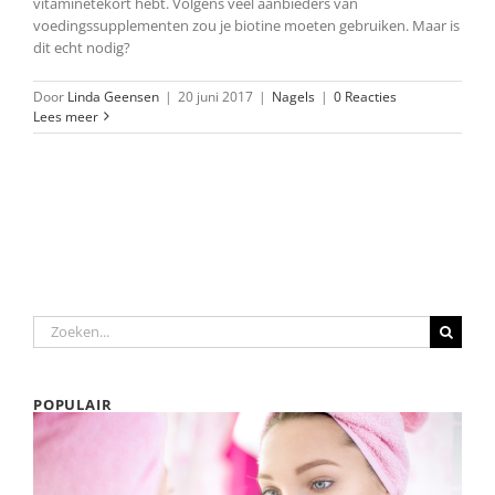
vitaminetekort hebt. Volgens veel aanbieders van
voedingssupplementen zou je biotine moeten gebruiken. Maar is
dit echt nodig?
Door
Linda Geensen
|
20 juni 2017
|
Nagels
|
0 Reacties
Lees meer
Zoeken
naar:
POPULAIR