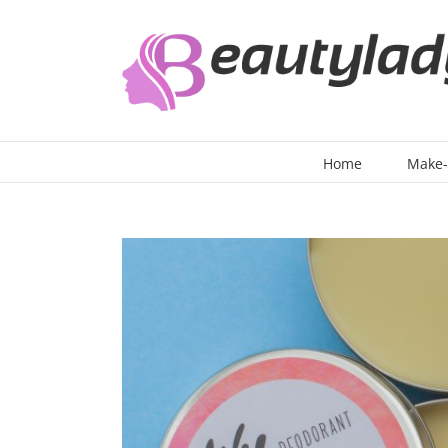
Ga
naar
inhoud
Home
Make