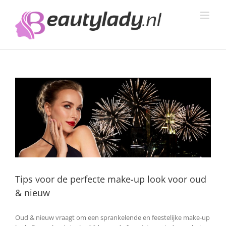
Ga
naar
inhoud
Tips voor de perfecte make-up look voor oud
& nieuw
Oud & nieuw vraagt om een sprankelende en feestelijke make-up