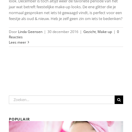
look. December is toch altijd weer de favoriete periode van het
jaar wat betreft feestelijke make-up looks. De ene glitter die je
normaal gesproken net iets té gewaagd vindt, is perfect voor een
feestje als oud & nieuw. Heb je zelf geen zin om iets te bedenken?
Door
Linda Geensen
|
30 december 2016
|
Gezicht
,
Make-up
|
0
Reacties
Lees meer
Zoeken
naar:
POPULAIR