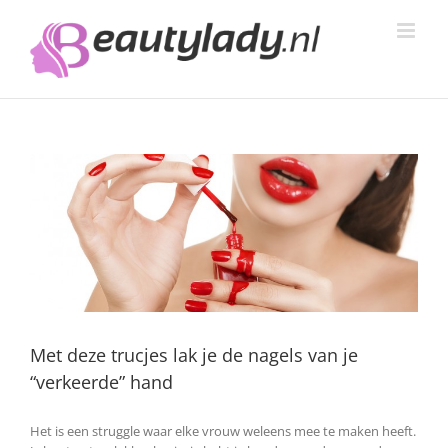
Ga
naar
inhoud
Met deze trucjes lak je de nagels van je
“verkeerde” hand
Het is een struggle waar elke vrouw weleens mee te maken heeft.