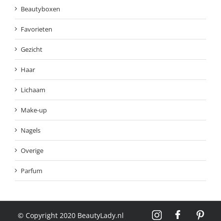
Beautyboxen
Favorieten
Gezicht
Haar
Lichaam
Make-up
Nagels
Overige
Parfum
© Copyright 2020 BeautyLady.nl