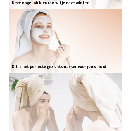
Deze nagellak kleuren wil je deze winter
Dit is het perfecte gezichtsmasker voor jouw huid