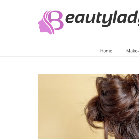
Ga
naar
inhoud
Home
Make