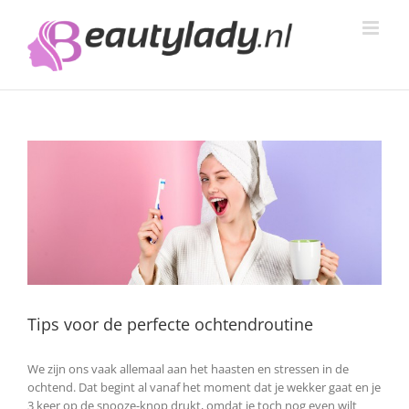
Ga
naar
inhoud
Tips voor de perfecte ochtendroutine
We zijn ons vaak allemaal aan het haasten en stressen in de
ochtend. Dat begint al vanaf het moment dat je wekker gaat en je
3 keer op de snooze-knop drukt, omdat je toch nog even wilt