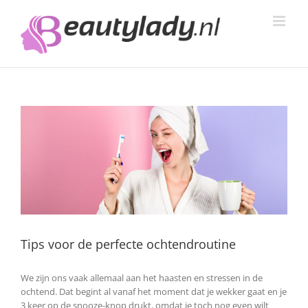
Ga
naar
inhoud
Tips voor de perfecte ochtendroutine
We zijn ons vaak allemaal aan het haasten en stressen in de
ochtend. Dat begint al vanaf het moment dat je wekker gaat en je
3 keer op de snooze-knop drukt, omdat je toch nog even wilt