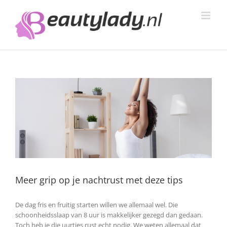
Ga
naar
inhoud
Meer grip op je nachtrust met deze tips
De dag fris en fruitig starten willen we allemaal wel. Die
schoonheidsslaap van 8 uur is makkelijker gezegd dan gedaan.
Toch heb je die uurtjes rust echt nodig. We weten allemaal dat