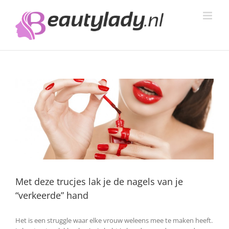
Ga
naar
inhoud
Met deze trucjes lak je de nagels van je
“verkeerde” hand
Het is een struggle waar elke vrouw weleens mee te maken heeft.