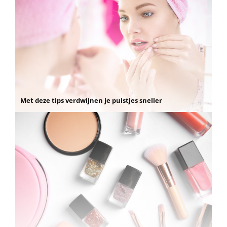
Met deze tips verdwijnen je puistjes sneller