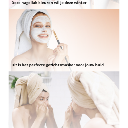
Deze nagellak kleuren wil je deze winter
Dit is het perfecte gezichtsmasker voor jouw huid