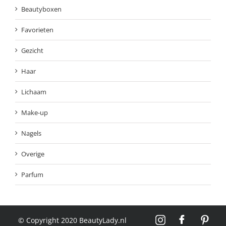
Beautyboxen
Favorieten
Gezicht
Haar
Lichaam
Make-up
Nagels
Overige
Parfum
© Copyright 2020 BeautyLady.nl