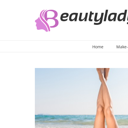
Ga
naar
inhoud
Home
Make