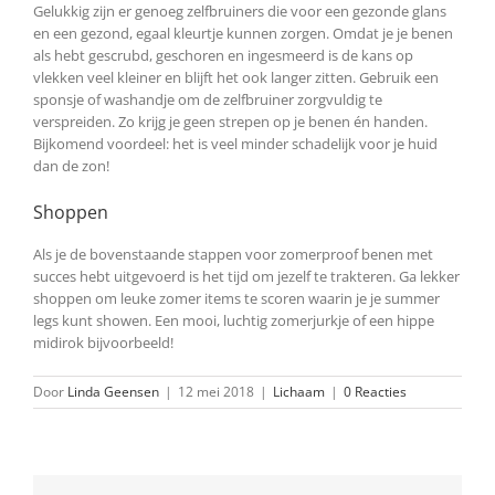
Gelukkig zijn er genoeg zelfbruiners die voor een gezonde glans
en een gezond, egaal kleurtje kunnen zorgen. Omdat je je benen
als hebt gescrubd, geschoren en ingesmeerd is de kans op
vlekken veel kleiner en blijft het ook langer zitten. Gebruik een
sponsje of washandje om de zelfbruiner zorgvuldig te
verspreiden. Zo krijg je geen strepen op je benen én handen.
Bijkomend voordeel: het is veel minder schadelijk voor je huid
dan de zon!
Shoppen
Als je de bovenstaande stappen voor zomerproof benen met
succes hebt uitgevoerd is het tijd om jezelf te trakteren. Ga lekker
shoppen om leuke zomer items te scoren waarin je je summer
legs kunt showen. Een mooi, luchtig zomerjurkje of een hippe
midirok bijvoorbeeld!
Door
Linda Geensen
|
12 mei 2018
|
Lichaam
|
0 Reacties