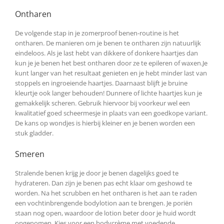
Ontharen
De volgende stap in je zomerproof benen-routine is het
ontharen. De manieren om je benen te ontharen zijn natuurlijk
eindeloos. Als je last hebt van dikkere of donkere haartjes dan
kun je je benen het best ontharen door ze te epileren of waxen.Je
kunt langer van het resultaat genieten en je hebt minder last van
stoppels en ingroeiende haartjes. Daarnaast blijft je bruine
kleurtje ook langer behouden! Dunnere of lichte haartjes kun je
gemakkelijk scheren. Gebruik hiervoor bij voorkeur wel een
kwalitatief goed scheermesje in plaats van een goedkope variant.
De kans op wondjes is hierbij kleiner en je benen worden een
stuk gladder.
Smeren
Stralende benen krijg je door je benen dagelijks goed te
hydrateren. Dan zijn je benen pas echt klaar om geshowd te
worden. Na het scrubben en het ontharen is het aan te raden
een vochtinbrengende bodylotion aan te brengen. Je poriën
staan nog open, waardoor de lotion beter door je huid wordt
opgenomen. Kies voor een bodycrème met voedende