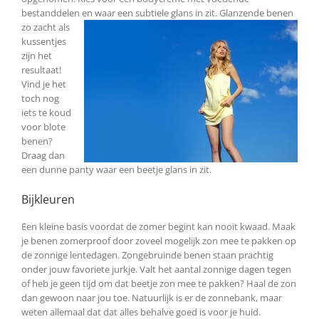
bestanddelen en waar een subtiele glans in zit. Glanzende benen
zo zacht als
kussentjes
zijn het
resultaat!
Vind je het
toch nog
iets te koud
voor blote
benen?
Draag dan
een dunne panty waar een beetje glans in zit.
Bijkleuren
Een kleine basis voordat de zomer begint kan nooit kwaad. Maak
je benen zomerproof door zoveel mogelijk zon mee te pakken op
de zonnige lentedagen. Zongebruinde benen staan prachtig
onder jouw favoriete jurkje. Valt het aantal zonnige dagen tegen
of heb je geen tijd om dat beetje zon mee te pakken? Haal de zon
dan gewoon naar jou toe. Natuurlijk is er de zonnebank, maar
weten allemaal dat dat alles behalve goed is voor je huid.