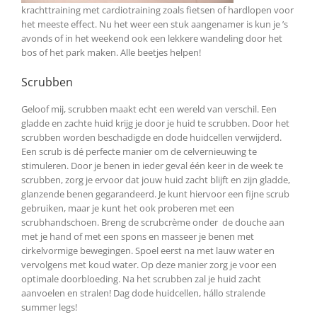
krachttraining met cardiotraining zoals fietsen of hardlopen voor
het meeste effect. Nu het weer een stuk aangenamer is kun je ’s
avonds of in het weekend ook een lekkere wandeling door het
bos of het park maken. Alle beetjes helpen!
Scrubben
Geloof mij, scrubben maakt echt een wereld van verschil. Een
gladde en zachte huid krijg je door je huid te scrubben. Door het
scrubben worden beschadigde en dode huidcellen verwijderd.
Een scrub is dé perfecte manier om de celvernieuwing te
stimuleren. Door je benen in ieder geval één keer in de week te
scrubben, zorg je ervoor dat jouw huid zacht blijft en zijn gladde,
glanzende benen gegarandeerd. Je kunt hiervoor een fijne scrub
gebruiken, maar je kunt het ook proberen met een
scrubhandschoen. Breng de scrubcrème onder de douche aan
met je hand of met een spons en masseer je benen met
cirkelvormige bewegingen. Spoel eerst na met lauw water en
vervolgens met koud water. Op deze manier zorg je voor een
optimale doorbloeding. Na het scrubben zal je huid zacht
aanvoelen en stralen! Dag dode huidcellen, hállo stralende
summer legs!