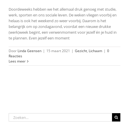
Doordeweeks hebben we het allemaal druk genoeg met studie,
werk, sporten en ons sociale leven. De weken vliegen voorbij en
helaas is ook het weekend zo weer voorbij. Daarom is het
belangrijk om op zondagavond, voordat een nieuwe drukke
(werk)week begint, een verwenmoment voor jezelf én je huid in
te plannen. Even jezelf een moment
Door
Linda Geensen
|
15 maart 2021
|
Gezicht
,
Lichaam
|
0
Reacties
Lees meer
Zoeken
naar: