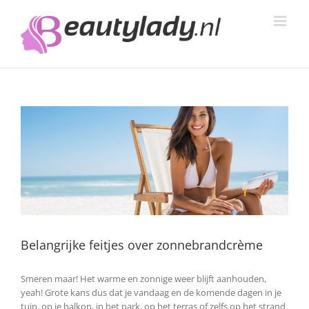
Ga
naar
inhoud
Belangrijke feitjes over zonnebrandcrème
Smeren maar! Het warme en zonnige weer blijft aanhouden,
yeah! Grote kans dus dat je vandaag en de komende dagen in je
tuin, op je balkon, in het park, op het terras of zelfs op het strand