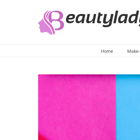
Ga
naar
inhoud
Home
Make