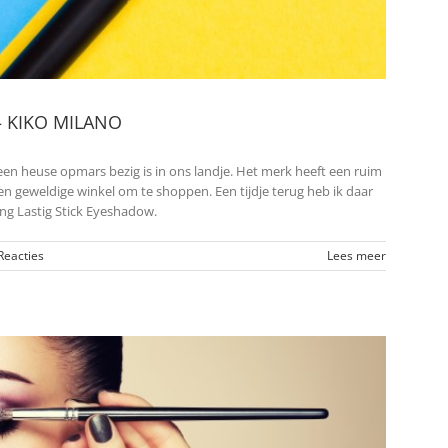
 – KIKO MILANO
en heuse opmars bezig is in ons landje. Het merk heeft een ruim
en geweldige winkel om te shoppen. Een tijdje terug heb ik daar
ng Lastig Stick Eyeshadow.
Reacties
Lees meer