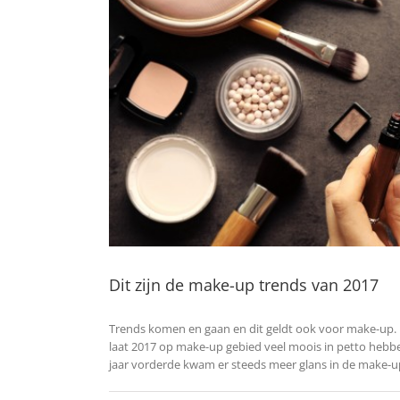
Dit zijn de make-up trends van 2017
Trends komen en gaan en dit geldt ook voor make-up. 
laat 2017 op make-up gebied veel moois in petto hebbe
jaar vorderde kwam er steeds meer glans in de make-u