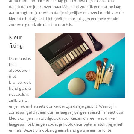
afpoederen omdat het die dag goed moest blijven zitten. Ik
dacht: dan mijn bronzer maar! Als je net zoals ik een dunne laag
aanbrengt, zul je merken dat je eigenlijk niet zoveel merkt van de
kleur die het afgeeft. Het geeft je daarentegen een hele mooie
zomerse gloed, die niet too much is.
Kleur
fixing
Daarnaast is
het
afpoederen
met
bronzer ook
handig als je
net zoals ik
zelfbruint,
en je nek en hals iets donkerder zijn dan je gezicht. Waarbij ik
zonet aangaf dat een dunne laag vrijwel geen verschil maakt qua
kleur, kun je er natuurlijk ook voor kiezen om een wat dikker
laagje aan te brengen zodat je hoofdkleur beter matcht bij je nek
en hals! Deze tip is ook nog eens handig als je een te lichte