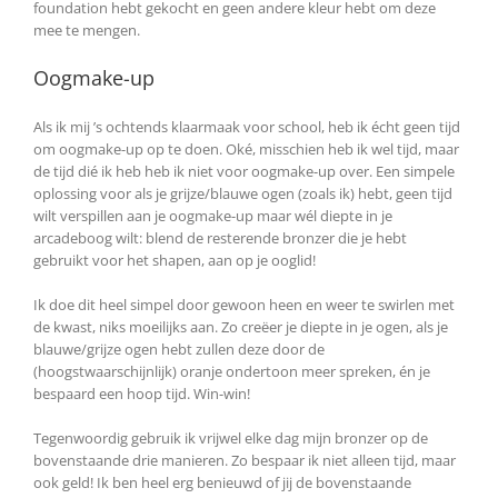
foundation hebt gekocht en geen andere kleur hebt om deze
mee te mengen.
Oogmake-up
Als ik mij ’s ochtends klaarmaak voor school, heb ik écht geen tijd
om oogmake-up op te doen. Oké, misschien heb ik wel tijd, maar
de tijd dié ik heb heb ik niet voor oogmake-up over. Een simpele
oplossing voor als je grijze/blauwe ogen (zoals ik) hebt, geen tijd
wilt verspillen aan je oogmake-up maar wél diepte in je
arcadeboog wilt: blend de resterende bronzer die je hebt
gebruikt voor het shapen, aan op je ooglid!
Ik doe dit heel simpel door gewoon heen en weer te swirlen met
de kwast, niks moeilijks aan. Zo creëer je diepte in je ogen, als je
blauwe/grijze ogen hebt zullen deze door de
(hoogstwaarschijnlijk) oranje ondertoon meer spreken, én je
bespaard een hoop tijd. Win-win!
Tegenwoordig gebruik ik vrijwel elke dag mijn bronzer op de
bovenstaande drie manieren. Zo bespaar ik niet alleen tijd, maar
ook geld! Ik ben heel erg benieuwd of jij de bovenstaande