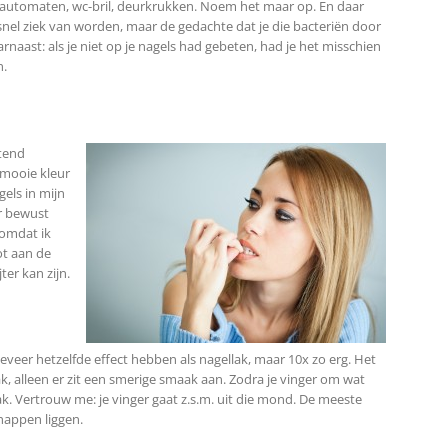
pinautomaten, wc-bril, deurkrukken. Noem het maar op. En daar
o snel ziek van worden, maar de gedachte dat je die bacteriën door
arnaast: als je niet op je nagels had gebeten, had je het misschien
n.
ttend
n mooie kleur
els in mijn
er bewust
 omdat ik
ot aan de
er kan zijn.
eveer hetzelfde effect hebben als nagellak, maar 10x zo erg. Het
lak, alleen er zit een smerige smaak aan. Zodra je vinger om wat
ak. Vertrouw me: je vinger gaat z.s.m. uit die mond. De meeste
happen liggen.