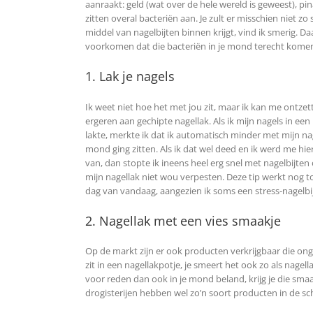
aanraakt: geld (wat over de hele wereld is geweest), 
zitten overal bacteriën aan. Je zult er misschien niet z
middel van nagelbijten binnen krijgt, vind ik smerig. Da
voorkomen dat die bacteriën in je mond terecht kome
1. Lak je nagels
Ik weet niet hoe het met jou zit, maar ik kan me ontze
ergeren aan gechipte nagellak. Als ik mijn nagels in ee
lakte, merkte ik dat ik automatisch minder met mijn nag
mond ging zitten. Als ik dat wel deed en ik werd me hi
van, dan stopte ik ineens heel erg snel met nagelbijten
mijn nagellak niet wou verpesten. Deze tip werkt nog t
dag van vandaag, aangezien ik soms een stress-nagelbijt
2. Nagellak met een vies smaakje
Op de markt zijn er ook producten verkrijgbaar die ong
zit in een nagellakpotje, je smeert het ook zo als nagel
voor reden dan ook in je mond beland, krijg je die sma
drogisterijen hebben wel zo’n soort producten in de sc