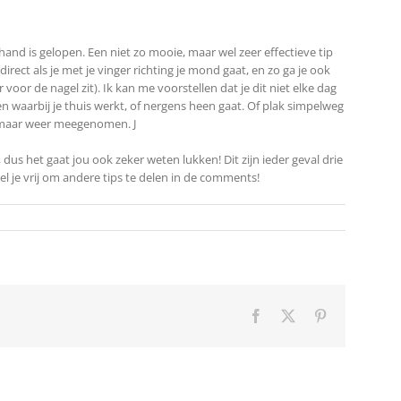
hand is gelopen. Een niet zo mooie, maar wel zeer effectieve tip
 direct als je met je vinger richting je mond gaat, en zo ga je ook
oor de nagel zit). Ik kan me voorstellen dat je dit niet elke dag
n waarbij je thuis werkt, of nergens heen gaat. Of plak simpelweg
n maar weer meegenomen. J
dus het gaat jou ook zeker weten lukken! Dit zijn ieder geval drie
el je vrij om andere tips te delen in de comments!
Facebook
X
Pinterest