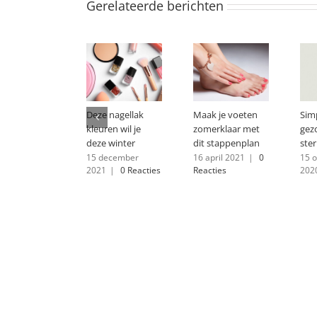
Gerelateerde berichten
Deze nagellak
Maak je voeten
Sim
kleuren wil je
zomerklaar met
gez
deze winter
dit stappenplan
ste
15 december
16 april 2021
|
0
15 
2021
|
0 Reacties
Reacties
202