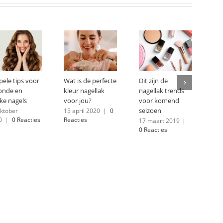
pele tips voor
Wat is de perfecte
Dit zijn de
onde en
kleur nagellak
nagellak trends
rke nagels
voor jou?
voor komend
seizoen
oktober
15 april 2020
|
0
0
|
0 Reacties
Reacties
17 maart 2019
|
0 Reacties