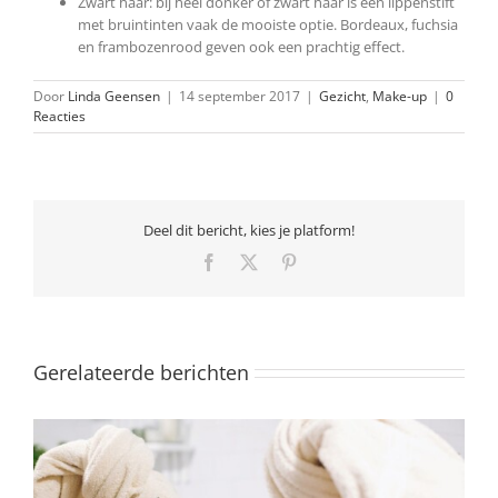
Zwart haar: bij heel donker of zwart haar is een lippenstift
met bruintinten vaak de mooiste optie. Bordeaux, fuchsia
en frambozenrood geven ook een prachtig effect.
Door
Linda Geensen
|
14 september 2017
|
Gezicht
,
Make-up
|
0
Reacties
Deel dit bericht, kies je platform!
Facebook
X
Pinterest
Gerelateerde berichten