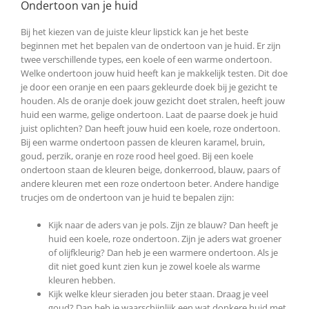
Ondertoon van je huid
Bij het kiezen van de juiste kleur lipstick kan je het beste
beginnen met het bepalen van de ondertoon van je huid. Er zijn
twee verschillende types, een koele of een warme ondertoon.
Welke ondertoon jouw huid heeft kan je makkelijk testen. Dit doe
je door een oranje en een paars gekleurde doek bij je gezicht te
houden. Als de oranje doek jouw gezicht doet stralen, heeft jouw
huid een warme, gelige ondertoon. Laat de paarse doek je huid
juist oplichten? Dan heeft jouw huid een koele, roze ondertoon.
Bij een warme ondertoon passen de kleuren karamel, bruin,
goud, perzik, oranje en roze rood heel goed. Bij een koele
ondertoon staan de kleuren beige, donkerrood, blauw, paars of
andere kleuren met een roze ondertoon beter. Andere handige
trucjes om de ondertoon van je huid te bepalen zijn:
Kijk naar de aders van je pols. Zijn ze blauw? Dan heeft je
huid een koele, roze ondertoon. Zijn je aders wat groener
of olijfkleurig? Dan heb je een warmere ondertoon. Als je
dit niet goed kunt zien kun je zowel koele als warme
kleuren hebben.
Kijk welke kleur sieraden jou beter staan. Draag je veel
goud? Dan heb je waarschijnlijk een wat donkere huid met