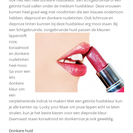
ook niet een heel donkere huidskleur. Een lichtgebruinde of een
getinte huid vallen onder de medium huidskleur. Deze vrouwen
komen heel goed weg met roodtinten die een blauwe ondertoon
hebben, dieprood en donkere nudetinten. Ook lichtroze en
dieproze tinten kunnen bij deze huidskleur erg mooi staan. Bij
een lichtgebruinde, zongebruinde huid passen de
kleuren
lippenstift
roze,
koraalrood
en donkere
nudetinten
heel mooi.
Ga voor een
iets
donkere
kleur om
een
verpletterende indruk te maken! Met een getinte huidskleur kun
je alle kanten op. Lucky you! Maar om jouw lippen echt te laten
stralen, kun je het beste kiezen voor een dieprode kleur.
Daarnaast staan koraalrood en donkerroze je ook geweldig.
Donkere huid