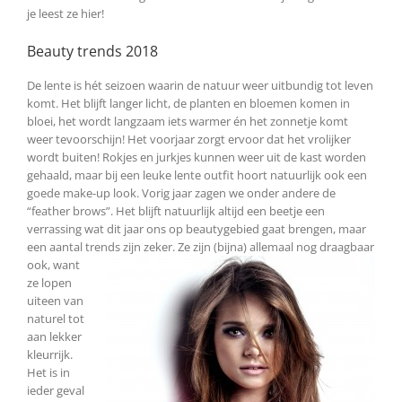
je leest ze hier!
Beauty trends 2018
De lente is hét seizoen waarin de natuur weer uitbundig tot leven
komt. Het blijft langer licht, de planten en bloemen komen in
bloei, het wordt langzaam iets warmer én het zonnetje komt
weer tevoorschijn! Het voorjaar zorgt ervoor dat het vrolijker
wordt buiten! Rokjes en jurkjes kunnen weer uit de kast worden
gehaald, maar bij een leuke lente outfit hoort natuurlijk ook een
goede make-up look. Vorig jaar zagen we onder andere de
“feather brows”. Het blijft natuurlijk altijd een beetje een
verrassing wat dit jaar ons op beautygebied gaat brengen, maar
een aantal trends
zijn zeker. Ze zijn (bijna) allemaal nog draagbaar
ook, want
ze lopen
uiteen van
naturel tot
aan lekker
kleurrijk.
Het is in
ieder geval