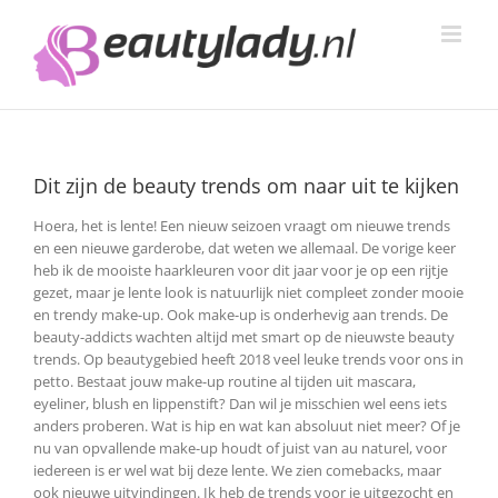
Ga
naar
inhoud
Dit zijn de beauty trends om naar uit te kijken
Hoera, het is lente! Een nieuw seizoen vraagt om nieuwe trends
en een nieuwe garderobe, dat weten we allemaal. De vorige keer
heb ik de mooiste haarkleuren voor dit jaar voor je op een rijtje
gezet, maar je lente look is natuurlijk niet compleet zonder mooie
en trendy make-up.
Ook make-up is onderhevig aan trends. De
beauty-addicts wachten altijd met smart op de nieuwste beauty
trends. Op beautygebied heeft 2018 veel leuke trends voor ons in
petto. Bestaat jouw make-up routine al tijden uit mascara,
eyeliner, blush en lippenstift? Dan wil je misschien wel eens iets
anders proberen. Wat is hip en wat kan absoluut niet meer? Of je
nu van opvallende make-up houdt of juist van au naturel, voor
iedereen is er wel wat bij deze lente. We zien comebacks, maar
ook nieuwe uitvindingen. Ik heb de trends voor je uitgezocht en