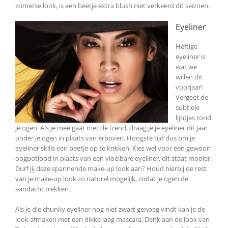
zomerse look, is een beetje extra blush niet verkeerd dit seizoen.
Eyeliner
Heftige
eyeliner is
wat we
willen dit
voorjaar!
Vergeet de
subtiele
lijntjes rond
je ogen. Als je mee gaat met de trend, draag je je eyeliner dit jaar
onder je ogen in plaats van erboven. Hoogste tijd dus om je
eyeliner skills een beetje op te krikken. Kies wel voor een gewoon
oogpotlood in plaats van een vloeibare eyeliner, dit staat mooier.
Durf jij deze spannende make-up look aan? Houd hierbij de rest
van je make-up look zo naturel mogelijk, zodat je ogen de
aandacht trekken.
Als je die chunky eyeliner nog niet zwart genoeg vindt kan je de
look afmaken met een dikke laag mascara. Denk aan de look van