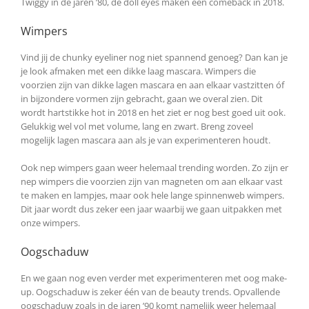
Twiggy in de jaren ’80, de doll eyes maken een comeback in 2018.
Wimpers
Vind jij de chunky eyeliner nog niet spannend genoeg? Dan kan je
je look afmaken met een dikke laag mascara. Wimpers die
voorzien zijn van dikke lagen mascara en aan elkaar vastzitten óf
in bijzondere vormen zijn gebracht, gaan we overal zien. Dit
wordt hartstikke hot in 2018 en het ziet er nog best goed uit ook.
Gelukkig wel vol met volume, lang en zwart. Breng zoveel
mogelijk lagen mascara aan als je van experimenteren houdt.
Ook nep wimpers gaan weer helemaal trending worden. Zo zijn er
nep wimpers die voorzien zijn van magneten om aan elkaar vast
te maken en lampjes, maar ook hele lange spinnenweb wimpers.
Dit jaar wordt dus zeker een jaar waarbij we gaan uitpakken met
onze wimpers.
Oogschaduw
En we gaan nog even verder met experimenteren met oog make-
up. Oogschaduw is zeker één van de beauty trends. Opvallende
oogschaduw zoals in de jaren ’90 komt namelijk weer helemaal