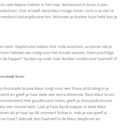
ghts veel diepte creëren in het haar. Butterscotch bruin is een
ertoon. Ook al heeft deze kleur rozige tinten, toch is ie niet te
n medium kastanjebruine tint. Wanneer je donker haar hebt kan je
een twist. Diepbruine lokken met rode accenten, accenten die je
toon hebben we nodig voor het koude seizoen. Deze prachtige
naar de kapper? Ga dan op zoek naar donker roodbruine haarverf of
hocolade bruin
e chocolade bruine kleur zorgt voor een frisse uitstraling in je
ezicht en geeft je haar weer een extra dimensie. Deze kleur bruin,
ecombineerd met goudbruine tinten, geeft je chocolade bruine
leur een mooie twist. Laat je haar bij de kapper in deze kleur
erven als je haar op dit moment lichter is. Heb je van jezelf al
ruin haar? Gebruik dan haarverf in de kleur diepbruin en