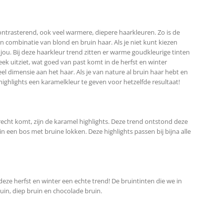
contrasterend, ook veel warmere, diepere haarkleuren. Zo is de
n combinatie van blond en bruin haar. Als je niet kunt kiezen
 jou. Bij deze haarkleur trend zitten er warme goudkleurige tinten
eek uitziet, wat goed van past komt in de herfst en winter
eel dimensie aan het haar. Als je van nature al bruin haar hebt en
e highlights een karamelkleur te geven voor hetzelfde resultaat!
recht komt, zijn de karamel highlights. Deze trend ontstond deze
n een bos met bruine lokken. Deze highlights passen bij bijna alle
deze herfst en winter een echte trend! De bruintinten die we in
uin, diep bruin en chocolade bruin.