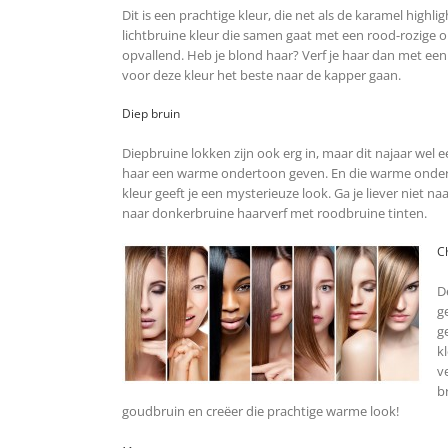
Dit is een prachtige kleur, die net als de karamel highli
lichtbruine kleur die samen gaat met een rood-rozige ond
opvallend. Heb je blond haar? Verf je haar dan met ee
voor deze kleur het beste naar de kapper gaan.
Diep bruin
Diepbruine lokken zijn ook erg in, maar dit najaar wel 
haar een warme ondertoon geven. En die warme onder
kleur geeft je een mysterieuze look. Ga je liever niet 
naar donkerbruine haarverf met roodbruine tinten.
C
D
g
g
k
v
b
goudbruin en creëer die prachtige warme look!