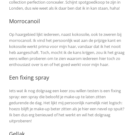
collection perfection concealer. Schijnt spotgoedkoop te zijn in
Londen, dus wie weet als ik daar ben dat ik in kan staan, haha!
Morrocanoil
Op haargebied lijkt iedereen, naast kokosolie, ook te zweren bij
morrocanoil. Ik vind het persoonlijk wat aan de prijzige kant en
kokosolie werkt prima voor mijn haar, vandaar dat ik het nooit
heb aangeschaft. Toch, mocht ik de kans krijgen, zou ik het graag
eens willen proberen om te zien waarom iedereen hier toch zo
enthousiast over is en of het goed werkt voor mijn haar.
Een fixing spray
Iets wat ik nog dolgraag een keer zou willen testen is een fixing
spray: een spray die beloofd je make-up te laten zitten
gedurende de dag. Het lijkt mij persoonlijk namelijk niet logisch:
hoezo blijft je make-up beter zitten als je hier een nevel op spuit?
Ik ben dus erg benieuwd of het werkt en wil het dolgraag
uitproberen!
Gellak