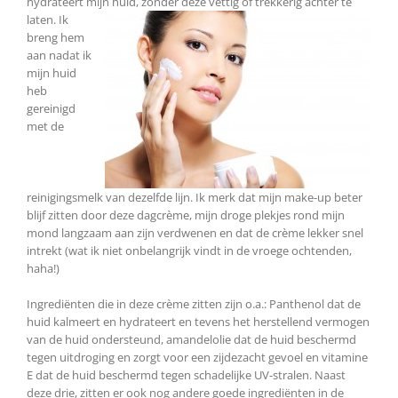
hydrateert mijn huid, zonder deze vettig óf trekkerig achter te
laten. Ik
breng hem
aan nadat ik
mijn huid
heb
gereinigd
met de
reinigingsmelk van dezelfde lijn. Ik merk dat mijn make-up beter
blijf zitten door deze dagcrème, mijn droge plekjes rond mijn
mond langzaam aan zijn verdwenen en dat de crème lekker snel
intrekt (wat ik niet onbelangrijk vindt in de vroege ochtenden,
haha!)
Ingrediënten die in deze crème zitten zijn o.a.: Panthenol dat de
huid kalmeert en hydrateert en tevens het herstellend vermogen
van de huid ondersteund, amandelolie dat de huid beschermd
tegen uitdroging en zorgt voor een zijdezacht gevoel en vitamine
E dat de huid beschermd tegen schadelijke UV-stralen. Naast
deze drie, zitten er ook nog andere goede ingrediënten in de