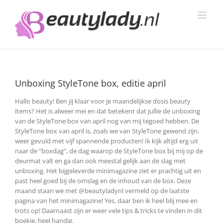
Ga
naar
inhoud
Unboxing StyleTone box, editie april
Hallo beauty! Ben jij klaar voor je maandelijkse dosis beauty
items? Het is alweer mei en dat betekent dat jullie de unboxing
van de StyleTone box van april nog van mij tegoed hebben. De
StyleTone box van april is, zoals we van StyleTone gewend zijn,
weer gevuld met vijf spannende producten!
Ik kijk altijd erg uit
naar de “boxdag”, de dag waarop de StyleTone box bij mij op de
deurmat valt en ga dan ook meestal gelijk aan de slag met
unboxing. Het bijgeleverde minimagazine ziet er prachtig uit en
past heel goed bij de omslag en de inhoud van de box. Deze
maand staan we met @beautyladynl vermeld op de laatste
pagina van het minimagazine! Yes, daar ben ik heel blij mee en
trots op! Daarnaast zijn er weer vele tips & tricks te vinden in dit
boekje, heel handig.