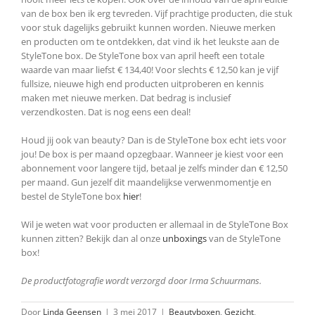
van de box ben ik erg tevreden. Vijf prachtige producten, die stuk
voor stuk dagelijks gebruikt kunnen worden. Nieuwe merken
en producten om te ontdekken, dat vind ik het leukste aan de
StyleTone box. De StyleTone box van april heeft een totale
waarde van maar liefst € 134,40! Voor slechts € 12,50 kan je vijf
fullsize, nieuwe high end producten uitproberen en kennis
maken met nieuwe merken. Dat bedrag is inclusief
verzendkosten. Dat is nog eens een deal!
Houd jij ook van beauty? Dan is de StyleTone box echt iets voor
jou! De box is per maand opzegbaar. Wanneer je kiest voor een
abonnement voor langere tijd, betaal je zelfs minder dan € 12,50
per maand. Gun jezelf dit maandelijkse verwenmomentje en
bestel de StyleTone box
hier
!
Wil je weten wat voor producten er allemaal in de StyleTone Box
kunnen zitten? Bekijk dan al onze
unboxings
van de StyleTone
box!
De productfotografie wordt verzorgd door Irma Schuurmans.
Door
Linda Geensen
|
3 mei 2017
|
Beautyboxen
,
Gezicht
,