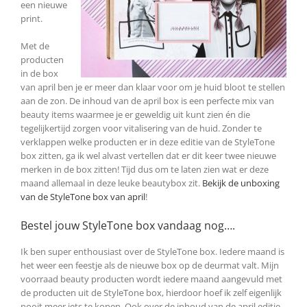
een nieuwe
print.
Met de
producten
in de box
van april ben je er meer dan klaar voor om je huid bloot te stellen
aan de zon. De inhoud van de april box is een perfecte mix van
beauty items waarmee je er geweldig uit kunt zien én die
tegelijkertijd zorgen voor vitalisering van de huid. Zonder te
verklappen welke producten er in deze editie van de StyleTone
box zitten, ga ik wel alvast vertellen dat er dit keer twee nieuwe
merken in de box zitten! Tijd dus om te laten zien wat er deze
maand allemaal in deze leuke beautybox zit.
Bekijk de unboxing
van de StyleTone box van april
!
Bestel jouw StyleTone box vandaag nog….
Ik ben super enthousiast over de StyleTone box. Iedere maand is
het weer een feestje als de nieuwe box op de deurmat valt. Mijn
voorraad beauty producten wordt iedere maand aangevuld met
de producten uit de StyleTone box, hierdoor hoef ik zelf eigenlijk
nooit meer iets te kopen. Ook over de inhoud van de april editie