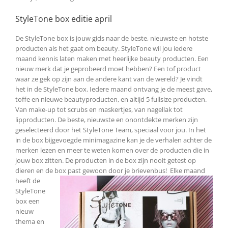
StyleTone box editie april
De StyleTone box is jouw gids naar de beste, nieuwste en hotste
producten als het gaat om beauty. StyleTone wil jou iedere
maand kennis laten maken met heerlijke beauty producten. Een
nieuw merk dat je geprobeerd moet hebben? Een tof product
waar ze gek op zijn aan de andere kant van de wereld? Je vindt
het in de StyleTone box. Iedere maand ontvang je de meest gave,
toffe en nieuwe beautyproducten, en altijd 5 fullsize producten.
Van make-up tot scrubs en maskertjes, van nagellak tot
lipproducten. De beste, nieuwste en onontdekte merken zijn
geselecteerd door het StyleTone Team, speciaal voor jou. In het
in de box bijgevoegde minimagazine kan je de verhalen achter de
merken lezen en meer te weten komen over de producten die in
jouw box zitten. De producten in de box zijn nooit getest op
dieren en de box past gewoon door
je brievenbus! Elke maand
heeft de
StyleTone
box een
nieuw
thema en