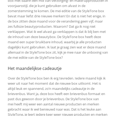
box met daarin een mix van verzorging- en make-upproducten in
voorjaarsstijl, die je kunt gebruiken om alvast in de
zomerstemming te komen. De mei editie van de StyleTone box
bevat maar liefst drie nieuwe merken! En dat is niet het enige, in
de box zitten deze maand voor de verandering geen vijf, maar
zes fullsize beautyproducten. Waarom? Dat ga ik nog niet
verklappen. Wat ik wel alvast ga verklappen is dat ik blij ben met
de inhoud van deze beautybox. De StyleTone box heeft deze
maand een super bruikbare inhoud, waarbij je alle producten
dagelijks kunt gebruiken. Ik laat je graag zien wat er deze maand
allemaal in de StyleTone box zit, kijk je mee naar de unboxing van
de mei editie van de StyleTone box?
Het maandelijkse cadeautje
Over de StyleTone box ben ik erg tevreden. Iedere maand kijk ik
weer uit naar het moment dat de nieuwe box uitkomt. Het is
altijd leuk en spannend, zo’n maandelijks cadeautje in de
brievenbus. Want ja, deze box heeft een brievenbus formaat en
past dus gewoon door je brievenbus. De StyleTone box van
mei heeft mij weer een aantal nieuwe producten en merken
gebracht waar ik wel benieuwd naar was. Dat is het leuke aan
StyleTone, je leert iedere keer weer nieuwe producten en merken