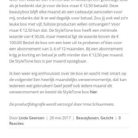
als je bedenkt dat je voor de box maar € 12,50 betaald. Deze
beautybox blijft elke maand als een cadeautje aanvoelen voor
mij, ondanks dat ik er wel degelijk voor betaal. Zou jij ook wel zo’n
leuke box met vijf, fullsize producten willen ontvangen? Voor
maar € 12,50 kan dat. De StyleTone box heeft een minimale
waarde van € 50,00, maar meestal ligt de waarde boven de €
100,00! Bestel de box om een keer uit te proberen of kies voor
een abonnement van 3, 6 of 12 maanden. Bij een abonnement
krijg je korting en betaal je zelfs minder dan € 12,50 per maand.
De StyleTone box is per maand opzegbaar.
Ik ben weer erg enthousiast over de box en wacht met smart op
de volgende! Een heerlijk maandelijks verwenmomentje, dat kan
iedereen wel gebruiken! Geef jezelf ook iedere maand dit
verwenmoment en bestel de StyleTone box
hier
.
De productfotografie wordt verzorgd door Irma Schuurmans.
Door
Linda Geensen
|
28 mei 2017
|
Beautyboxen
,
Gezicht
|
0
Reacties