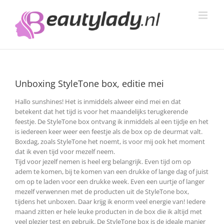
Ga
naar
inhoud
Unboxing StyleTone box, editie mei
Hallo sunshines! Het is inmiddels alweer eind mei en dat
betekent dat het tijd is voor het maandelijks terugkerende
feestje. De StyleTone box ontvang ik inmiddels al een tijdje en het
is iedereen keer weer een feestje als de box op de deurmat valt.
Boxdag, zoals StyleTone het noemt, is voor mij ook het moment
dat ik even tijd voor mezelf neem.
Tijd voor jezelf nemen is heel erg belangrijk. Even tijd om op
adem te komen, bij te komen van een drukke of lange dag of juist
om op te laden voor een drukke week. Even een uurtje of langer
mezelf verwennen met de producten uit de StyleTone box,
tijdens het unboxen. Daar krijg ik enorm veel energie van! Iedere
maand zitten er hele leuke producten in de box die ik altijd met
veel plezier test en gebruik. De StyleTone box is de ideale manier