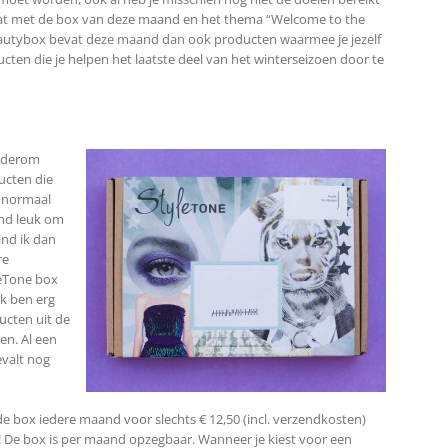
ert dat met de box van deze maand en het thema “Welcome to the
eautybox bevat deze maand dan ook producten waarmee je jezelf
cten die je helpen het laatste deel van het winterseizoen door te
wederom
ducten die
k normaal
end leuk om
ind ik dan
re
leTone box
Ik ben erg
ucten uit de
en. Al een
valt nog
 de box iedere maand voor slechts € 12,50 (incl. verzendkosten)
! De box is per maand opzegbaar. Wanneer je kiest voor een