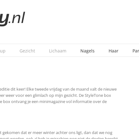
-up
Gezicht
Lichaam
Nagels
Haar
Pa
editie dit keer! Elke tweede vrijdag van de maand valt de nieuwe
eer weer voor een glimlach op mijn gezicht.
De StyleTone box
dere box ontvang je een minimagazine vol informatie over de
t gekomen dat er meer winter achter ons ligt, dan dat we nog
moet worden, ook al heb je misschien nog niet de doelen bereikt