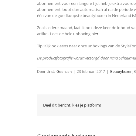
abonnement voor een langere tijd, heb je extra voordee
abonnement loopt dan automatisch af na de periode wa
één van de goedkoopste beautyboxen in Nederland is
Zoals iedere maand, laat ik ook deze keer de inhoud van
artikel. Lees de hele unboxing
hier
.
Tip: Kijk ook eens naar onze unboxings van de StyleTon
De productfotografie wordt verzorgd door Irma Schuurma
Door
Linda Geensen
|
23 februari 2017
|
Beautyboxen
,
G
Deel dit bericht, kies je platform!