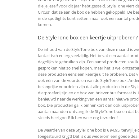
die je jezelf voor dit jaar hebt gesteld. StyleTone vi
Circus” dat ze aan de box de hebben gekoppeld. De b
in de spotlights kunt zetten, maar ook een aantal produ
komen.
De StyleTone box een keertje uitproberen?
De inhoud van de StyleTone box van deze maand is 
fantastisch en erg veelzijdig. Het bevat een aantal pro
dagelijks te gebruiken zijn. Een aantal producten zou i
gesproken niet zo snel kopen, maar het is wel ontzett
deze producten eens een keertje uit te proberen. Dat v
ook één van de voordelen van de StyleTone box. Ande
belangrijke voordelen zijn dat alle producten in de Sty
dierproefvrij zijn en de box van brievenbus formaat is. 
benieuwd naar de werking van een aantal nieuwe prod
box. Die producten ga ik binnenkort dan ook uitprober
aantal maanden ontvang ik de StyleTone box en dat be
steeds heel goed! Ik ben weer erg tevreden!
De waarde van deze StyleTone box is € 94,95, terwijl je
toegestuurd krijgt! Dat is dus wederom een goede deal