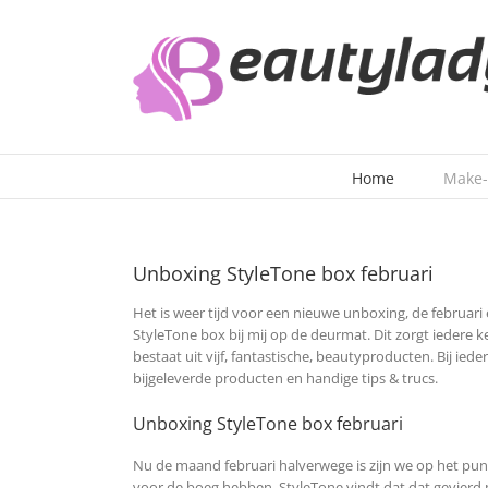
Ga
naar
inhoud
Home
Make
Unboxing StyleTone box februari
Het is weer tijd voor een nieuwe unboxing, de februari 
StyleTone box bij mij op de deurmat. Dit zorgt iedere k
bestaat uit vijf, fantastische, beautyproducten. Bij ie
bijgeleverde producten en handige tips & trucs.
Unboxing StyleTone box februari
Nu de maand februari halverwege is zijn we op het pun
voor de boeg hebben. StyleTone vindt dat dat gevierd 