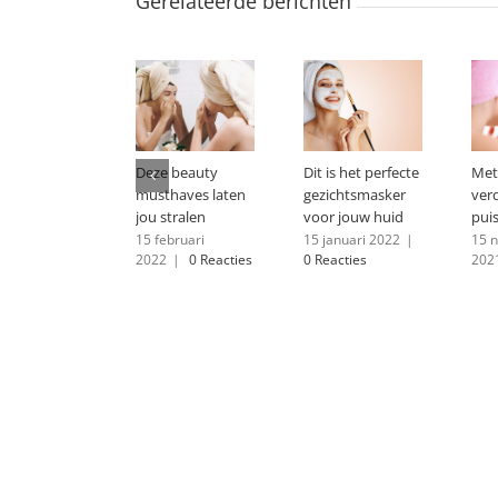
Gerelateerde berichten
Deze beauty
Dit is het perfecte
Met
musthaves laten
gezichtsmasker
ver
jou stralen
voor jouw huid
puis
15 februari
15 januari 2022
|
15 
2022
|
0 Reacties
0 Reacties
202