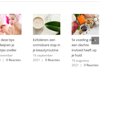
 deze tips
Exfoliëren; een
5x voeding dat
dwijnen je
onmisbare stap in
een slechte
tjes sneller
je beautyroutine
invloed heeft op
je huid
november
16 september
1
|
0 Reacties
2021
|
0 Reacties
16 augustus
2021
|
0 Reacties