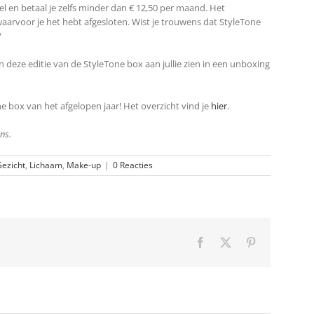
l en betaal je zelfs minder dan € 12,50 per maand. Het
arvoor je het hebt afgesloten. Wist je trouwens dat StyleTone
?
 deze editie van de StyleTone box aan jullie zien in een unboxing
e box van het afgelopen jaar! Het overzicht vind je
hier
.
ns.
ezicht
,
Lichaam
,
Make-up
|
0 Reacties
Facebook
X
Pinterest