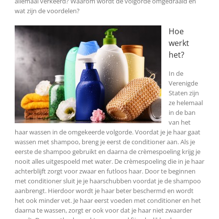
allemaal verkeerd? Waarom wordt de volgorde omgedraaid en
wat zijn de voordelen?
Hoe
werkt
het?
In de
Verenigde
Staten zijn
ze helemaal
in de ban
van het
haar wassen in de omgekeerde volgorde. Voordat je je haar gaat
wassen met shampoo, breng je eerst de conditioner aan. Als je
eerste de shampoo gebruikt en daarna de crèmespoeling krijg je
nooit alles uitgespoeld met water. De crèmespoeling die in je haar
achterblijft zorgt voor zwaar en futloos haar. Door te beginnen
met conditioner sluit je je haarschubben voordat je de shampoo
aanbrengt. Hierdoor wordt je haar beter beschermd en wordt
het ook minder vet. Je haar eerst voeden met conditioner en het
daarna te wassen, zorgt er ook voor dat je haar niet zwaarder