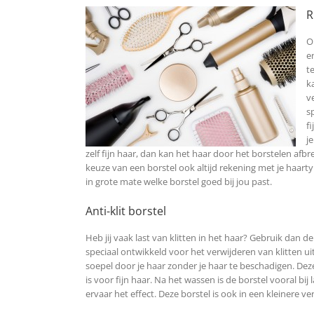
R
O
e
t
k
v
s
f
j
zelf fijn haar, dan kan het haar door het borstelen afbr
keuze van een borstel ook altijd rekening met je haart
in grote mate welke borstel goed bij jou past.
Anti-klit borstel
Heb jij vaak last van klitten in het haar? Gebruik dan d
speciaal ontwikkeld voor het verwijderen van klitten ui
soepel door je haar zonder je haar te beschadigen. Dez
is voor fijn haar. Na het wassen is de borstel vooral bij
ervaar het effect. Deze borstel is ook in een kleinere v