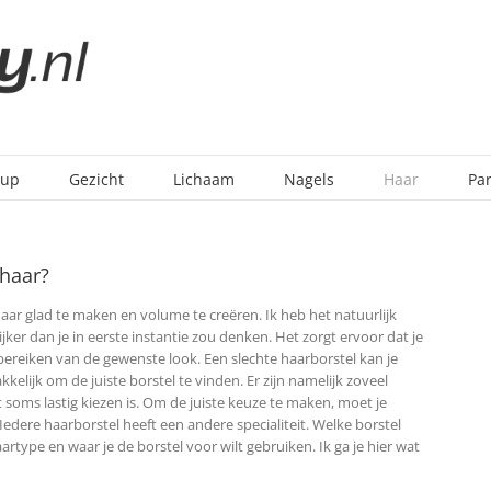
-up
Gezicht
Lichaam
Nagels
Haar
Pa
 haar?
e haar glad te maken en volume te creëren. Ik heb het natuurlijk
jker dan je in eerste instantie zou denken. Het zorgt ervoor dat je
 bereiken van de gewenste look.
Een slechte haarborstel kan je
kelijk om de juiste borstel te vinden. Er zijn namelijk zoveel
 soms lastig kiezen is. Om de juiste keuze te maken, moet je
Iedere haarborstel heeft een andere specialiteit. Welke borstel
artype en waar je de borstel voor wilt gebruiken. Ik ga je hier wat