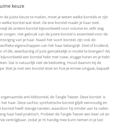
uime keuze
m de juiste keuze te maken, moet je weten welke borstels er zijn
n welke borstel wat doet. De ene borstel maakt je haar steil,
erwijl de andere borstel bijvoorbeeld voor volume en zelfs slag
an zorgen. Het gebruik van de juiste borstel is essentieel voor de
erzorging van je haar. Naast het soort borstel, zijn ook de
pecifieke eigenschappen van het haar belangrijk. Steil of krullend,
ijn of dik, weerbarstig of juist gemakkelijk in model te brengen? Als
e bijvoorbeeld een borstel hebt met ruwe, stugge haren en je hebt
eken. Dat is natuurlijk niet de bedoeling. Houd daarom bij de
ype. Wat je met een borstel doet en hoe je ermee omgaat, bepaalt
e zogenaamde anti-klitborstel, de Tangle Teezer. Deze borstel is
t het haar. Deze zachte, synthetische borstel glijdt eenvoudig en
e borstel heeft stevige tanden, waardoor hij minder aan te raden
 lang haar heel praktisch. Probeer de Tangle Teezer een keer uit en
ersie verkrijgbaar, zodat je ‘m handig mee kunt nemen in je tas!