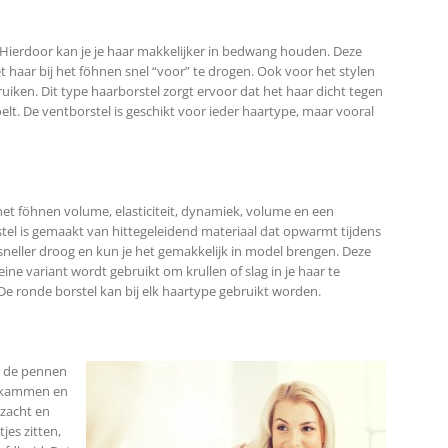
 Hierdoor kan je je haar makkelijker in bedwang houden. Deze
t haar bij het föhnen snel “voor” te drogen. Ook voor het stylen
uiken. Dit type haarborstel zorgt ervoor dat het haar dicht tegen
voelt. De ventborstel is geschikt voor ieder haartype, maar vooral
 het föhnen volume, elasticiteit, dynamiek, volume en een
el is gemaakt van hittegeleidend materiaal dat opwarmt tijdens
sneller droog en kun je het gemakkelijk in model brengen. Deze
leine variant wordt gebruikt om krullen of slag in je haar te
De ronde borstel kan bij elk haartype gebruikt worden.
r de pennen
ar kammen en
 zacht en
jes zitten,