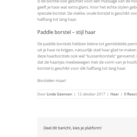
is de borstel ook geschikt voor een massage van de ho
geeft je haar wat extra glans. Voor het echte stylen geb
speciale borstel. De vlakke, ovale borstel is geschikt voo
halflang tot lang haar.
Paddle borstel – stijl haar
De paddle borstels hebben kleine tot gemiddelde penne
uit je haar te krijgen, natuurlijk steil haar glad te 
deze haarborstels ook wel “kussenborstels” genoemd. He
dat de haartjes meebewegen met de vorm van je hoofd.
borstel is geschikt voor dik halflang tot lang haar.
Borstelen maar!
Door
Linda Geensen
|
12 oktober 2017
|
Haar
|
0 React
Deel dit bericht, kies je platform!