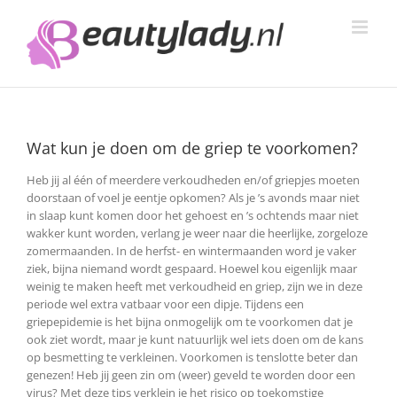
Ga
naar
inhoud
Wat kun je doen om de griep te voorkomen?
Heb jij al één of meerdere verkoudheden en/of griepjes moeten
doorstaan of voel je eentje opkomen? Als je ’s avonds maar niet
in slaap kunt komen door het gehoest en ’s ochtends maar niet
wakker kunt worden, verlang je weer naar die heerlijke, zorgeloze
zomermaanden.
In de herfst- en wintermaanden word je vaker
ziek, bijna niemand wordt gespaard. Hoewel kou eigenlijk maar
weinig te maken heeft met verkoudheid en griep, zijn we in deze
periode wel extra vatbaar voor een dipje. Tijdens een
griepepidemie is het bijna onmogelijk om te voorkomen dat je
ook ziet wordt, maar je kunt natuurlijk wel iets doen om de kans
op besmetting te verkleinen. Voorkomen is tenslotte beter dan
genezen! Heb jij geen zin om (weer) geveld te worden door een
virus? Met deze tips verklein je het risico op toekomstige