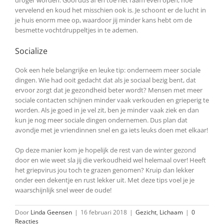
vervelend en koud het misschien ook is. Je schoont er de lucht in
je huis enorm mee op, waardoor jij minder kans hebt om de
besmette vochtdruppeltjes in te ademen.
Socialize
Ook een hele belangrijke en leuke tip: onderneem meer sociale
dingen. Wie had ooit gedacht dat als je sociaal bezig bent, dat
ervoor zorgt dat je gezondheid beter wordt? Mensen met meer
sociale contacten schijnen minder vaak verkouden en grieperig te
worden. Als je goed in je vel zit, ben je minder vaak ziek en dan
kun je nog meer sociale dingen ondernemen. Dus plan dat
avondje met je vriendinnen snel en ga iets leuks doen met elkaar!
Op deze manier kom je hopelijk de rest van de winter gezond
door en wie weet sla jij die verkoudheid wel helemaal over! Heeft
het griepvirus jou toch te grazen genomen? Kruip dan lekker
onder een dekentje en rust lekker uit. Met deze tips voel je je
waarschijnlijk snel weer de oude!
Door
Linda Geensen
|
16 februari 2018
|
Gezicht
,
Lichaam
|
0
Reacties