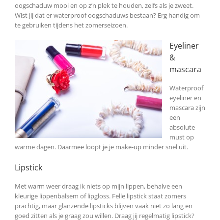
oogschaduw mooi en op z’n plek te houden, zelfs als je zweet.
Wist jij dat er waterproof oogschaduws bestaan? Erg handig om
te gebruiken tijdens het zomerseizoen.
Eyeliner
&
mascara
Waterproof
eyeliner en
mascara zijn
een
absolute
must op
warme dagen. Daarmee loopt je je make-up minder snel uit.
Lipstick
Met warm weer draag ik niets op mijn lippen, behalve een
kleurige lippenbalsem of lipgloss. Felle lipstick staat zomers
prachtig, maar glanzende lipsticks blijven vaak niet zo lang en
goed zitten als je graag zou willen. Draag jij regelmatig lipstick?