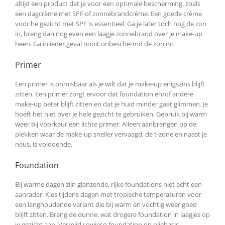
altijd een product dat je voor een optimale bescherming, zoals
een dagcrème met SPF of zonnebrandcrème. Een goede crème
voor he gezicht met SPF is essentieel. Ga je later toch nog de zon
in, breng dan nog even een laagje zonnebrand over je make-up
heen. Ga in ieder geval nooit onbeschermd de zon in!
Primer
Een primer is onmisbaar als je wilt dat je make-up enigszins blijft
zitten. Een primer zorgt ervoor dat foundation en/of andere
make-up beter blijft zitten en dat je huid minder gaat glimmen. Je
hoeft het niet over je hele gezicht te gebruiken. Gebruik bij warm
weer bij voorkeur een lichte primer. Alleen aanbrengen op de
plekken waar de make-up sneller vervaagd, de t-zone en naast je
neus, is voldoende.
Foundation
Bij warme dagen zijn glanzende, rijke foundations niet echt een
aanrader. Kies tijdens dagen met tropische temperaturen voor
een langhoudende variant die bij warm en vochtig weer goed
blijft zitten. Breng de dunne, wat drogere foundation in laagjes op
je gezicht aan. Vermijd sowieso foundation op oliebasis.