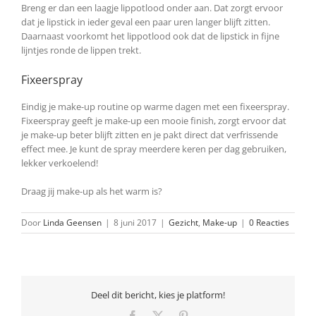
Breng er dan een laagje lippotlood onder aan. Dat zorgt ervoor
dat je lipstick in ieder geval een paar uren langer blijft zitten.
Daarnaast voorkomt het lippotlood ook dat de lipstick in fijne
lijntjes ronde de lippen trekt.
Fixeerspray
Eindig je make-up routine op warme dagen met een fixeerspray.
Fixeerspray geeft je make-up een mooie finish, zorgt ervoor dat
je make-up beter blijft zitten en je pakt direct dat verfrissende
effect mee. Je kunt de spray meerdere keren per dag gebruiken,
lekker verkoelend!
Draag jij make-up als het warm is?
Door
Linda Geensen
|
8 juni 2017
|
Gezicht
,
Make-up
|
0 Reacties
Deel dit bericht, kies je platform!
Facebook
X
Pinterest