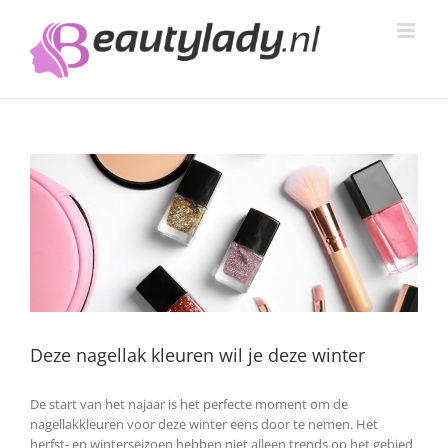
Ga
naar
inhoud
Deze nagellak kleuren wil je deze winter
De start van het najaar is het perfecte moment om de
nagellakkleuren voor deze winter eens door te nemen. Het
herfst- en winterseizoen hebben niet alleen trends op het gebied