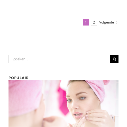
Volgende
1
2
Zoeken
naar:
POPULAIR