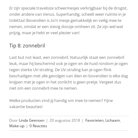
Er zijn speciale travelsize scheermesjes verkrijgbaar bij de drogist,
onder andere van Venus. Superhandig, scheelt weer ruimte in je
toilettas! Bovendien is zo’n mesje gemakkelijk en veilig mee te
nemen, omdat er een stevig doosje omheen zit. Ze zijn wel wat
prijzig, maar je hebt er veel plezier van!
Tip 8: zonnebril
Last but not least, een zonnebril. Natuurlijk staat een zonnebril
leuk, maar hij beschermd ook je ogen en de huid rondom je ogen
tegen sterke UV-straling. De UV-straling kan je ogen flink
beschadigen met alle gevolgen van dien en bovendien is elke dag
knijpen met je ogen in het zonlicht is geen pretje. Vergeet dus
niet om een zonnebril mee te nemen.
Welke producten vind jij handig om mee te nemen? Fijne
vakantie beauties!
Door
Linda Geensen
|
20 augustus 2018
|
Favorieten
,
Lichaam
,
Make-up
|
0 Reacties