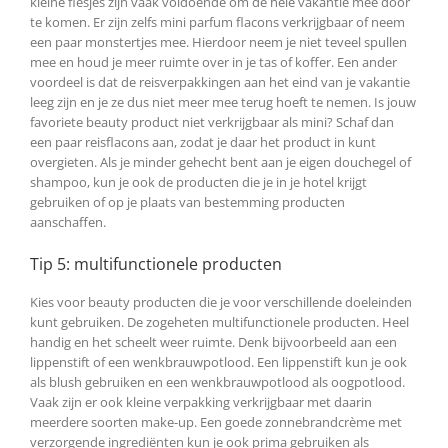
kleine flesjes zijn vaak voldoende om de hele vakantie mee door
te komen. Er zijn zelfs mini parfum flacons verkrijgbaar of neem
een paar monstertjes mee. Hierdoor neem je niet teveel spullen
mee en houd je meer ruimte over in je tas of koffer. Een ander
voordeel is dat de reisverpakkingen aan het eind van je vakantie
leeg zijn en je ze dus niet meer mee terug hoeft te nemen. Is jouw
favoriete beauty product niet verkrijgbaar als mini? Schaf dan
een paar reisflacons aan, zodat je daar het product in kunt
overgieten. Als je minder gehecht bent aan je eigen douchegel of
shampoo, kun je ook de producten die je in je hotel krijgt
gebruiken of op je plaats van bestemming producten
aanschaffen.
Tip 5: multifunctionele producten
Kies voor beauty producten die je voor verschillende doeleinden
kunt gebruiken. De zogeheten multifunctionele producten. Heel
handig en het scheelt weer ruimte. Denk bijvoorbeeld aan een
lippenstift of een wenkbrauwpotlood. Een lippenstift kun je ook
als blush gebruiken en een wenkbrauwpotlood als oogpotlood.
Vaak zijn er ook kleine verpakking verkrijgbaar met daarin
meerdere soorten make-up. Een goede zonnebrandcrème met
verzorgende ingrediënten kun je ook prima gebruiken als