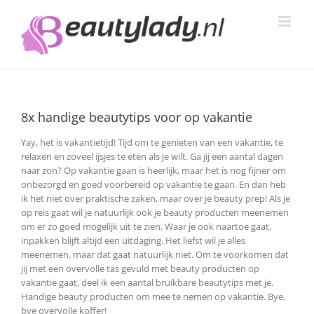
Ga
naar
inhoud
8x handige beautytips voor op vakantie
Yay, het is vakantietijd! Tijd om te genieten van een vakantie, te
relaxen en zoveel ijsjes te eten als je wilt. Ga jij een aantal dagen
naar zon? Op vakantie gaan is heerlijk, maar het is nog fijner om
onbezorgd en goed voorbereid op vakantie te gaan.
En dan heb
ik het niet over praktische zaken, maar over je beauty prep! Als je
op reis gaat wil je natuurlijk ook je beauty producten meenemen
om er zo goed mogelijk uit te zien. Waar je ook naartoe gaat,
inpakken blijft altijd een uitdaging. Het liefst wil je alles
meenemen, maar dat gaat natuurlijk niet. Om te voorkomen dat
jij met een overvolle tas gevuld met beauty producten op
vakantie gaat, deel ik een aantal bruikbare beautytips met je.
Handige beauty producten om mee te nemen op vakantie. Bye,
bye overvolle koffer!