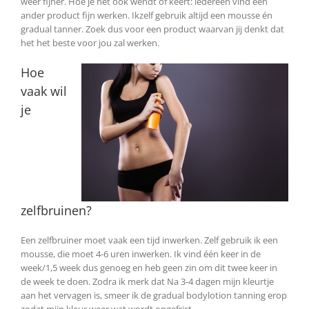
weer fijner. Hoe je het ook wendt of keert: iedereen vind een
ander product fijn werken. Ikzelf gebruik altijd een mousse én
gradual tanner. Zoek dus voor een product waarvan jij denkt dat
het het beste voor jou zal werken.
Hoe
vaak wil
je
zelfbruinen?
Een zelfbruiner moet vaak een tijd inwerken. Zelf gebruik ik een
mousse, die moet 4-6 uren inwerken. Ik vind één keer in de
week/1,5 week dus genoeg en heb geen zin om dit twee keer in
de week te doen. Zodra ik merk dat Na 3-4 dagen mijn kleurtje
aan het vervagen is, smeer ik de gradual bodylotion tanning erop