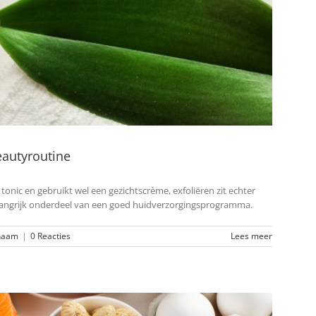
eautyroutine
onic en gebruikt wel een gezichtscrème, exfoliëren zit echter
belangrijk onderdeel van een goed huidverzorgingsprogramma.
haam
|
0 Reacties
Lees meer