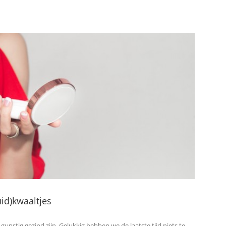
id)kwaaltjes
unstig gezind zijn. Gelukkig hebben we de laatste tijd niets te