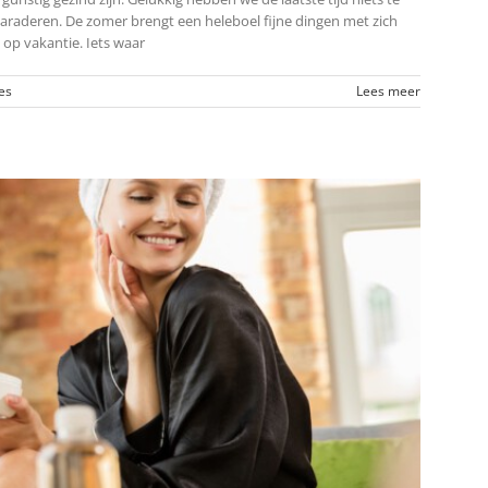
paraderen. De zomer brengt een heleboel fijne dingen met zich
 op vakantie. Iets waar
es
Lees meer