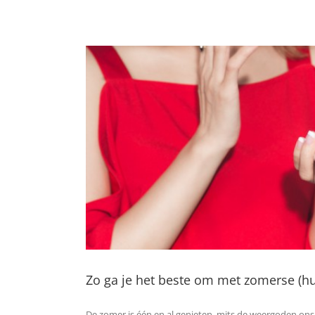
Zo ga je het beste om met zomerse (hu
De zomer is één en al genieten, mits de weergoden ons g