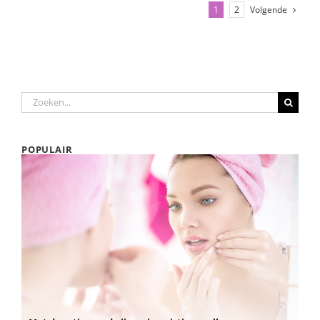
Volgende
1
2
Zoeken
naar:
POPULAIR