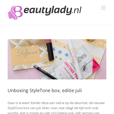
Ga
naar
inhoud
Unboxing StyleTone box, editie juli
Daar is ie weer! Eerder deze aan viel ie op de deurmat, de nieuwe
StyleTone box van juli. Man, man, wat vliegt de tijd toch snel
voorbij. Het is zomer en niet zo’n beetje ook. Hét seizoen van