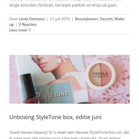
lange avonden, festivals, terrasjes pakken en erop uit gaan.
Door
Linda Geensen
|
31 juli 2018
|
Beautyboxen
,
Gezicht
,
Make-
up
|
0 Reacties
Lees meer
Unboxing StyleTone box, editie juni
Goed nieuws beauty! Er is weer een nieuwe StyleTone box uit, die
ik weer met alle plezier voor jullie heb uitgepakt. Zoals iedere